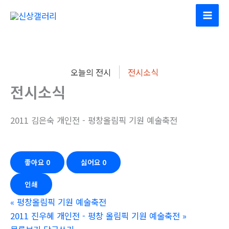
콘
텐
츠
로
건
오늘의 전시
전시소식
너
전시소식
뛰
기
2011 김은숙 개인전 - 평창올림픽 기원 예술축전
좋아요
0
싫어요
0
인쇄
«
평창올림픽 기원 예술축전
2011 진우혜 개인전 - 평창 올림픽 기원 예술축전
»