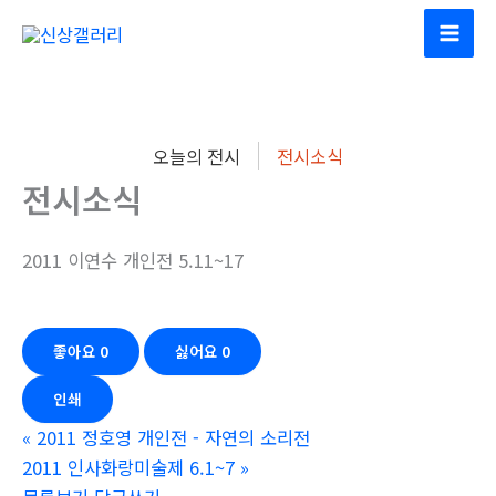
콘
텐
츠
로
건
오늘의 전시
전시소식
너
전시소식
뛰
기
2011 이연수 개인전 5.11~17
좋아요
0
싫어요
0
인쇄
«
2011 정호영 개인전 - 자연의 소리전
2011 인사화랑미술제 6.1~7
»